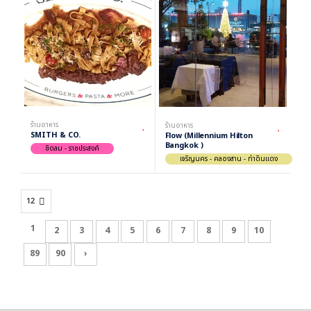
ร้านอาหาร
ร้านอาหาร
SMITH & CO.
Flow (Millennium Hilton
Bangkok )
ชิดลม - ราชประสงค์
เจริญนคร - คลองสาน - ท่าดินแดง
1
2
3
4
5
6
7
8
9
10
89
90
›