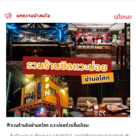
บทความน่าสนใจ
ดูทั้งหมด
🥂รวมร้านชิลย่านอโศก แวะบ่อยช่วงสิ้นเดือน
สิ้นเดือนแล้ว🎉 เพื่อนๆ ชาว SALERVICE ออกไปให้รางวัลตัวเองกันหรือยัง 🍻