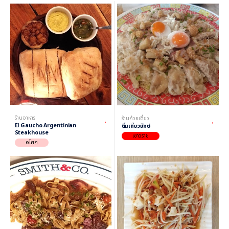
ร้านอาหาร
ร้านก๋วยเตี๋ยว
El Gaucho Argentinian
ติ๋มเกี๊ยวยักษ์
Steakhouse
เยาวราช
อโศก