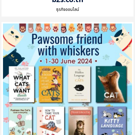
b2s.co.th
ธุรกิจออนไลน์