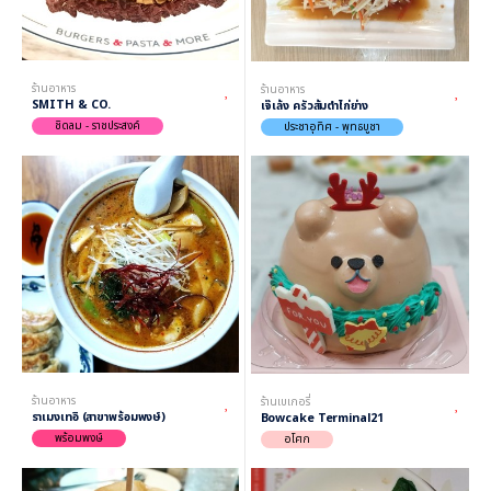
ร้านอาหาร
ร้านอาหาร
SMITH & CO.
เจ๊เล้ง ครัวส้มตำไก่ย่าง
ชิดลม - ราชประสงค์
ประชาอุทิศ - พุทธบูชา
ร้านอาหาร
ร้านเบเกอรี่
ราเมงเทอิ (สาขาพร้อมพงษ์)
Bowcake Terminal21
พร้อมพงษ์
อโศก