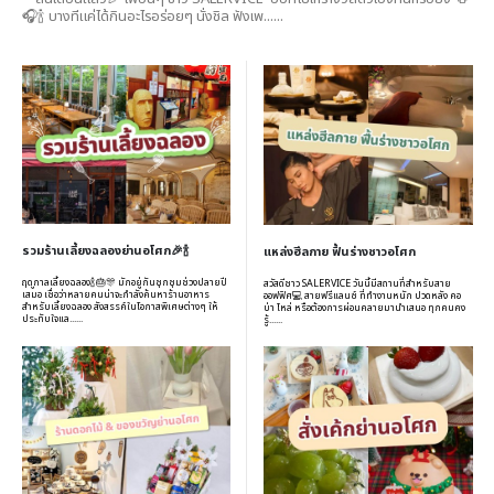
🎧🍾 บางทีแค่ได้กินอะไรอร่อยๆ นั่งชิล ฟังเพ......
รวมร้านเลี้ยงฉลองย่านอโศก🎉🍾
แหล่งฮีลกาย ฟื้นร่างชาวอโศก
ฤดูกาลเลี้ยงฉลอง🍾🎂🎊 มักอยู่กันชุกชุมช่วงปลายปี
สวัสดีชาว SALERVICE วันนี้มีสถานที่สำหรับสาย
เสมอ เชื่อว่าหลายคนน่าจะกำลังค้นหาร้านอาหาร
ออฟฟิศ💻 สายฟรีแลนซ์ ที่ทำงานหนัก ปวดหลัง คอ
สำหรับเลี้ยงฉลอง สังสรรค์ในโอกาสพิเศษต่างๆ ให้
บ่า ไหล่ หรือต้องการผ่อนคลายมานำเสนอ ทุกคนคง
ประทับใจแล......
รู้......