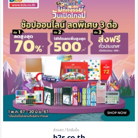
ส่วนลด / โปรโมชั่น