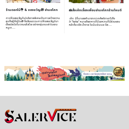
ร้านดอกไม้💐 & ของขวัญ🎁 ย่านอโศก
🍰สั่งเค้กเลี้ยงเพื่อนย่านอโศกร้านไหนดี
การให้ของขวัญกันในโอกาสพิเศษเป็นการสร้างความ
เค้ก มีที่มาของคำมาจากรากศัพท์ภาษาไวกิ้ง
สุขทั้งผู้ให้ผู้รับ🎁 ซึ่งวัฒนธรรมการให้ของขวัญมีมา
ว่า “kaka” หมายถึงอาหารที่มีรสหวานที่มีส่วนผสม
ตั้งแต่สมัยโบราณแล้วด้วย อย่างกลุ่มชนเผ่าในแถบ
หลักคือ แป้ง น้ำตาล ไขมันเช่นเนย ชีส......
หมูเก......