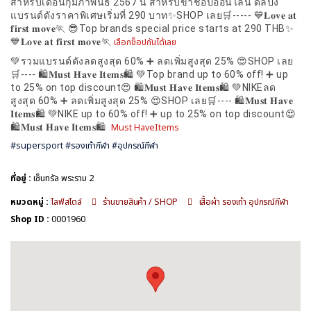
สำหรับเดือนกุมภาพันธ์ 2567 นี้ สำหรับขาช็อปออนไลน์ ดีลปัง
แบรนด์ดังราคาพิเศษเริ่มที่ 290 บาท✨SHOP เลย🛒----- 💙𝐋𝐨𝐯𝐞 𝐚𝐭
𝐟𝐢𝐫𝐬𝐭 𝐦𝐨𝐯𝐞🏃 😎Top brands special price starts at 290 THB✨
💙𝐋𝐨𝐯𝐞 𝐚𝐭 𝐟𝐢𝐫𝐬𝐭 𝐦𝐨𝐯𝐞🏃
เลือกช็อปกันได้เลย
💚รวมแบรนด์ดังลดสูงสุด 60% ➕ ลดเพิ่มสูงสุด 25% 😍SHOP เลย
🛒---- 🛍️𝐌𝐮𝐬𝐭 𝐇𝐚𝐯𝐞 𝐈𝐭𝐞𝐦𝐬🛍️ 💚Top brand up to 60% off! ➕ up
to 25% on top discount😍 🛍️𝐌𝐮𝐬𝐭 𝐇𝐚𝐯𝐞 𝐈𝐭𝐞𝐦𝐬🛍️ 💚NIKEลด
สูงสุด 60% ➕ ลดเพิ่มสูงสุด 25% 😍SHOP เลย🛒---- 🛍️𝐌𝐮𝐬𝐭 𝐇𝐚𝐯𝐞
𝐈𝐭𝐞𝐦𝐬🛍️ 💚NIKE up to 60% off! ➕ up to 25% on top discount😍
🛍️𝐌𝐮𝐬𝐭 𝐇𝐚𝐯𝐞 𝐈𝐭𝐞𝐦𝐬🛍️
Must HaveItems
#supersport #รองเท้ากีฬา #อุปกรณ์กีฬา
ที่อยู่ :
เซ็นทรัล พระราม 2
หมวดหมู่ :
ไลฟ์สไตล์
ร้านขายสินค้า / SHOP
เสื้อผ้า รองเท้า อุปกรณ์กีฬา
Shop ID :
0001960