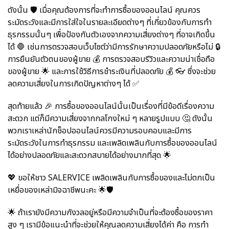
ดังนั้น 🛡️ เมื่อคุณต้องการที่จะทำการซื้อของออนไลน์ คุณควร
ระมัดระวังและมีการใส่ใจในรายละเอียดต่างๆ ที่เกี่ยวข้องกับการทำ
ธุรกรรมนั้นๆ เพื่อป้องกันตัวเองจากความเสี่ยงต่างๆ ที่อาจเกิดขึ้น
ได้ 🛑 เช่นการตรวจสอบเว็บไซต์ว่ามีการรักษาความปลอดภัยหรือไม่ 🔒
การยืนยันตัวตนของผู้ขาย
💰
การตรวจสอบรีวิวและความน่าเชื่อถือ
ของผู้ขาย 🌟 และการใช้วิธีการชำระเงินที่ปลอดภัย 💰
👓 ซึ่งจะช่วย
ลดความเสี่ยงในการเกิดปัญหาต่างๆ ได้ ✅
สุดท้ายแล้ว 🎉 การซื้อของออนไลน์นั้นเป็นเรื่องที่มีข้อดีเรื่องความ
สะดวก แต่ก็มีความเสี่ยงจากกลโกงใหม่ ๆ หลายรูปแบบ 🤔 ดังนั้น
พวกเราเหล่านักช็อปออนไลน์ควรมีความรอบคอบและมีการ
ระมัดระวังในการทำธุรกรรม และเพลิดเพลินกับการซื้อของออนไลน์
ได้อย่างปลอดภัยและสะดวกสบายได้อย่างมากที่สุด 🌟
💖 ขอให้ชาว SALERVICE เพลิดเพลินกับการซื้อของและไม่ตกเป็น
เหยื่อของเหล่ามิจฉาชีพนะคะ 🌟
🛡️
🌟
ถ้าเรายังมีความกังวลอยู่หรือมีความจำเป็นที่จะต้องซื้อของราคา
สูง ๆ เรามีข้อแนะนำที่จะช่วยให้คุณลดความเสี่ยงได้ค่า คือ การทำ