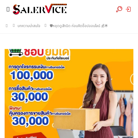
บทความน่าสนใจ
🛡️หยุดดูสักนิด ก่อนคิดช็อปออนไลน์ 💰🌟