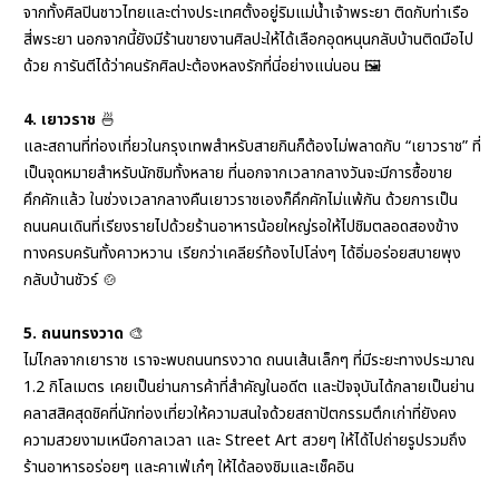
จากทั้งศิลปินชาวไทยและต่างประเทศ
ตั้งอยู่ริมแม่น้ำเจ้าพระยา ติดกับท่าเรือ
สี่พระยา นอกจากนี้ยังมีร้านขายงานศิลปะ
ให้ได้เลือกอุดหนุนกลับบ้านติดมือไป
ด้วย การันตีได้ว่า
คนรักศิลปะต้องหลงรักที่นี่อย่างแน่นอน
🖼️
4. เยาวราช
🍜
และสถานที่ท่องเที่ยวในกรุงเทพสำหรับสายกินก็ต้องไม่พลาดกับ
“เยาวราช” ที่
เป็นจุดหมายสำหรับนักชิมทั้งหลาย
ที่นอกจากเวลากลางวันจะมีการซื้อขาย
คึกคักแล้ว
ในช่วงเวลากลางคืนเยาวราชเองก็คึกคักไม่แพ้กัน
ด้วยการเป็น
ถนนคนเดินที่เรียงรายไปด้วยร้านอาหารน้อยใหญ่รอให้ไปชิมตลอดสองข้าง
ทาง
ครบครันทั้งคาวหวาน เรียกว่าเคลียร์ท้องไปโล่งๆ ได้อิ่มอร่อยสบายพุง
กลับบ้านชัวร์
🍲
5. ถนนทรงวาด
🎨
ไม่ไกลจากเยาราช
เราจะพบถนนทรงวาด ถนนเส้นเล็กๆ ที่มีระยะทางประมาณ
1.2 กิโลเมตร
เคยเป็นย่านการค้าที่สำคัญในอดีต
และปัจจุบันได้กลายเป็นย่าน
คลาสสิคสุดชิคที่นักท่องเที่ยวให้ความสนใจ
ด้วยสถาปัตกรรมตึกเก่าที่ยังคง
ความสวยงามเหนือกาลเวลา และ Street Art สวยๆ ให้ได้ไปถ่ายรูป
รวมถึง
ร้านอาหารอร่อยๆ และคาเฟ่เก๋ๆ ให้ได้ลองชิมและเช็คอิน