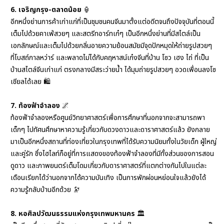
6. เจริญกรุง-ตลาดน้อย
🏮
อีกหนึ่งย่านการค้าเก่าแก่ที่เป็นชุมชนคนจีนมาตั้งแต่อดีตจนถึงปัจจุบัน
ที่ตอนนี้
เต็มไปด้วยคาเฟ่สวยๆ และสตรีทอาร์ทเก๋ๆ
เป็นอีกหนึ่งย่านที่มีสไตล์เป็น
เอกลักษณ์และเต็มไปด้วยกลิ่นอายความย้อนสมัย
มีจุดปักหมุดให้ถ่ายรูปสวยๆ
ที่โบสถ์กาลหว่าร์ และพลาดไม่ได้กับคฤหาสน์เก๋งจีนที่
บ้าน โซว เฮง ไถ่ ที่เป็น
บ้านสไตล์จีนเก่าแก่ ตรงกลางมีสระว่ายน้ำ
ได้มุมถ่ายรูปสวยๆ อวดเพื่อนลงโซ
เชียลได้เลย
🛍️
7. ท้องฟ้าจำลอง
🌌
ท้องฟ้าจำลองหรือศูนย์วิทยาศาสตร์เพื่อการศึกษา
ที่นอกจากจะสามารถพา
เด็กๆ ไปทัศนศึกษาหาความรู้เกี่ยวกับดวงดาวและดาราศาสตร์แล้ว
ยังกลาย
มาเป็นอีกหนึ่งสถานที่ท่องเที่ยวในกรุงเทพที่ได้รับความนิยมทั้งในวัยเด็ก
ผู้ใหญ่
และคู่รัก ซึ่งไฮไลท์ก็อยู่ที่การแสดงของท้องฟ้าจำลอง
ที่มีทั้งส่วนของการสอน
ดูดาว
และภาพยนตร์เต็มโดมเกี่ยวกับดาราศาสตร์ที่แตกต่างกันไปในแต่ละ
เดือน
เรียกได้ว่านอกจากได้ความบันเทิง เป็นการพักผ่อนหย่อนใจแล้ว
ยังได้
ความรู้กลับบ้านอีกด้วย
🔭
8. หอศิลปวัฒนธรรมแห่งกรุงเทพมหานคร
🏛️