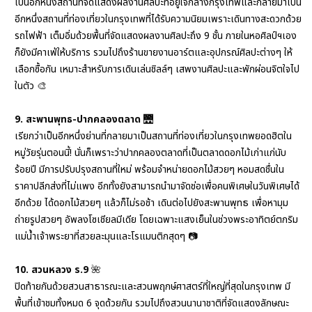
เ
ป็นอีกหนึ่งสถานที่จัดแสดงผลงานศิลปะที่อยู่ใจกลางกรุงเทพ
และกลายมาเป็น
อีกหนึ่งสถานที่ท่องเที่ยวในกรุงเทพที่ได้รับความนิยม
เพราะเดินทางสะดวกด้วย
รถไฟฟ้า เต็มอิ่มด้วยพื้นที่จัดแสดงผลงานศิลปะถึง 9 ชั้น
ภายในหอศิลป์ฯเอง
ก็ยังมีคาเฟ่ให้บริการ รวมไปถึงร้านขายงานอาร์ตและอุปกรณ์ศิลปะต่างๆ
ให้
เลือกซื้อกัน เหมาะสำหรับการเดินเล่นชิลล์ๆ เสพงานศิลปะและพักผ่อนจิตใจไป
ในตัว
🎨
9. สะพานพุทธ-ปากคลองตลาด
🌉
เรียกว่าเป็นอีกหนึ่งย่านที่กลายมาเป็นสถานที่ท่องเที่ยวในกรุงเทพยอดฮิตใน
หมู่วัยรุ่นตอนนี้!
นั่นก็เพราะว่าปากคลองตลาดที่เป็นตลาดดอกไม้เก่าแก่นับ
ร้อยปี
มีการปรับปรุงสถานที่ใหม่ พร้อมจำหน่ายดอกไม้สวยๆ หอมสดชื่นใน
ราคาปลีกส่ง
ที่ไม่แพง อีกทั้งยังสามารถนำมาจัดช่อเพื่อคนพิเศษในวันพิเศษได้
อีกด้วย
ได้ดอกไม้สวยๆ แล้วก็ไม่รอช้า เดินต่อไปยังสะพานพุทธ เพื่อหามุม
ถ่ายรูปสวยๆ
อัพลงโซเชียลมีเดีย
โดยเฉพาะแสงเย็นในช่วงพระอาทิตย์ตกริม
แม่น้ำเจ้าพระยาที่สวยละมุนและโรแมนติกสุดๆ
📷
10. สวนหลวง ร.9
🌺
ปิดท้ายกันด้วยสวนสาธารณะและสวนพฤกษ์ศาสตร์ที่ใหญ่ที่สุดในกรุงเทพ
มี
พื้นที่เข้าชมทั้งหมด 6 จุดด้วยกัน
รวมไปถึงสวนนานาชาติที่จัดแสดงลักษณะ