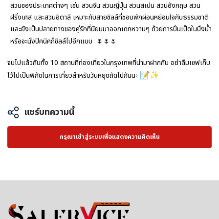
สวนชองประเทศต่างๆ เช่น สวนจีน สวนญี่ปุ่น
สวนสเปน สวนอังกฤษ สวน
ฝรั่งเศส และสวนอิตาลี เหมาะกับสายชิลล์ที่ชอบพักผ่อนหย่อนใจกับธรรมชาติ
และยังเป็นปลายทางของคู่รักที่นิยมมาออกเดทหวานๆ ด้วยการปั่นเป็ดในบึงน้ำ
หรือจะนั่งปิคนิคก็ชิลล์ไปอีกแบบ
🌷
🌷
🌷
จบไปแล้วกับทั้ง 10 สถานที่ท่องเที่ยวในกรุงเทพที่นำมาฝากกัน อย่าลืมเซฟเก็บ
📝✨
ไว้ไปเป็นพิกัดในการเที่ยวสำหรับวันหยุดถัดไปกันนะ
แชร์บทความนี้
กรุณาเข้าสู่ระบบเพื่อแสดงความคิดเห็น