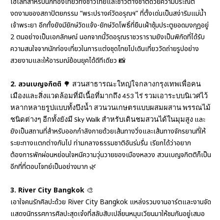
ไฮไลท์สำหรับนักท่องเที่ยวทั้งชาวไทยและชาวต่างชาติ
ด้วยความประณีต
งดงามของสถาปัตยกรรม “พระปรางค์วัดอรุณฯ”
ที่ตั้งเด่นเป็นสง่าริมแม่น้ำ
เจ้าพระยา อีกทั้งยังมียักษ์วัดแจ้ง-ยักษ์วัดโพธิ์ที่ยืนเฝ้าซุ้มประตูยอดมงกุฎอยู่
2 ตนอย่างเป็นเอกลักษณ์ นอกจากนี้วัดอรุณราชวรารามยังเป็นพิกัดที่ได้รับ
ความสนใจจากนักท่องเที่ยวในการแต่งชุดไทยไปเดินเที่ยววัดถ่ายรูปอย่าง
สวยงามและให้อารมณ์ย้อนยุคได้ดีทีเดียว
📸
2. สวนเบญจกิตติ
🌳
สวนสาธารณะใหญ่ใจกลางกรุงเทพเพื่อคน
เมืองและสิ่งแวดล้อมที่มีเนื้อที่มากถึง 453 ไร่ รวมเอาระบบนิเวศไว้
หลากหลายรูปแบบทั้งบึงน้ำ สวนวนเกษตรแบบผสมผสาน พรรณไม้
และ
ชนิดต่างๆ อีกทั้งยังมี Sky Walk สำหรับเดินชมสวนได้ในมุมสูง
ยังเป็นสถานที่สำหรับออกกำลังกายด้วยเส้นทางวิ่งและเส้นทางจักรยานที่ให้
ระยะทางแตกต่างกันไป
ท่ามกลางธรรมชาติอันร่มรื่น เรียกได้ว่าอยาก
ต้องการพักผ่อนหย่อนใจ
หนีความวุ่นวายของเมืองหลวง สวนเบญจกิตติก็เป็น
อีกที่ที่ตอบโจทย์เป็นอย่างมาก
🌿
3.
River City Bangkok
🎨
เอาใจคนรักศิลปะด้วย River City
Bangkok แหล่งรวมงานอาร์ตและงานจัด
แสดงนิทรรศการศิลปะสุดเจ๋ง
ที่สลับสับเปลี่ยนหมุนเวียนมาให้ชมกันอยู่เสมอ