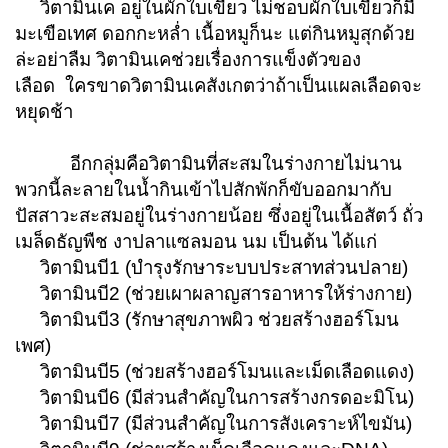
วิตามินเค อยู่ในผักใบเขียว ไม่ชอบผักใบเขียวก็มี
มะเขือเทศ ดอกกะหล่ำ เนื้อหมูก็นะ แต่กินหมูสุกด้วย
ล่ะอย่าลืม วิตามินเคช่วยเรื่องการแข็งตัวของ
เลือด ใครขาดวิตามินเคสังเกตว่าถ้าเป็นแผลเลือดจะ
หยุดช้า
อีกกลุ่มคือวิตามินที่สะสมในร่างกายไม่นาน
พวกนี้ละลายในน้ำกินเข้าไปสักพักก็ขับออกมากับ
ปัสสาวะสะสมอยู่ในร่างกายน้อย
ซึ่งอยู่ในเนื้อสัตว์ ถั่ว
เมล็ดธัญพืช งาปลาแซลมอน นม เป็นต้น
ได้แก่
วิตามินบี1 (บำรุงรักษาระบบประสาทส่วนปลาย)
วิตามินบี2 (ช่วยเผาผลาญสารอาหารให้ร่างกาย)
วิตามินบี3 (รักษาสุขภาพผิว ช่วยสร้างฮอร์โมน
เพศ)
วิตามินบี5 (ช่วยสร้างฮอร์โมนและเม็ดเลือดแดง)
วิตามินบี6 (มีส่วนสำคัญในการสร้างกรดอะมิโน)
วิตามินบี7 (มีส่วนสำคัญในการสังเคราะห์ไขมัน)