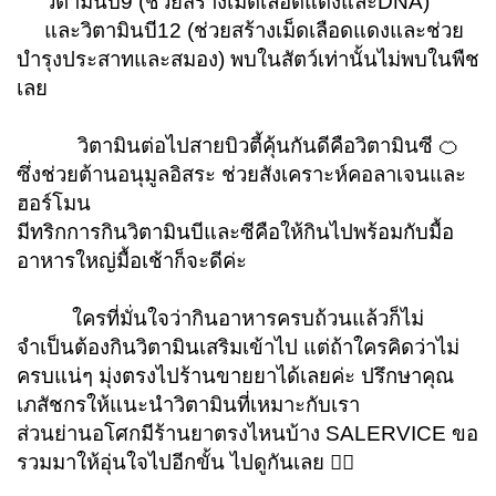
วิตามินบี9 (ช่วยสร้างเม็ดเลือดแดงและ
DNA)
และวิตามินบี12
(
ช่วยสร้างเม็ดเลือดแดงและช่วย
บำรุงประสาทและสมอง)
พบในสัตว์เท่านั้นไม่พบในพืช
เลย
วิตามินต่อไปสายบิวตี้คุ้นกันดีคือวิตามินซี 🍊
ซึ่งช่วยต้านอนุมูลอิสระ ช่วยสังเคราะห์คอลาเจนและ
ฮอร์โมน
มีทริกการกินวิตามินบีและซีคือให้กินไปพร้อมกับมื้อ
อาหารใหญ่มื้อเช้าก็จะดีค่ะ
ใครที่มั่นใจว่ากินอาหารครบถ้วนแล้วก็ไม่
จำเป็นต้องกินวิตามินเสริมเข้าไป แต่ถ้าใครคิดว่าไม่
ครบแน่ๆ มุ่งตรงไปร้านขายยาได้เลยค่ะ ปรึกษาคุณ
เภสัชกรให้แนะนำวิตามินที่เหมาะกับเรา
ส่วนย่านอโศกมีร้านยาตรงไหนบ้าง
SALERVICE
ขอ
รวมมาให้อุ่นใจไปอีกขั้น ไปดูกันเลย 👉🏻